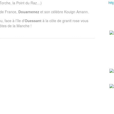
htt
 Torche, la Point du Raz…)
s de France,
Douarnenez
et son célèbre Kouign Amann.
, face à l’île d’
Ouessant
à la côte de granit rose vous
 côtes de la Manche !