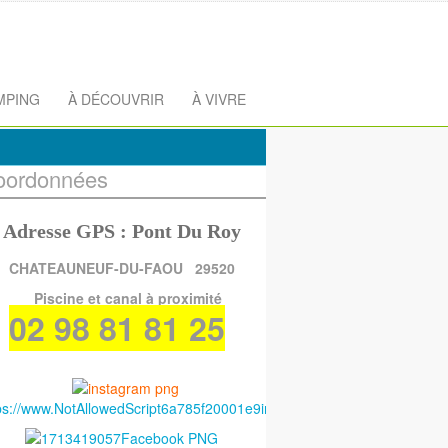
MPING
À DÉCOUVRIR
À VIVRE
oordonnées
Adresse GPS : Pont Du Roy
CHATEAUNEUF-DU-FAOU 29520
Piscine et canal à proximité
02 98 81 81 25
ps://www.NotAllowedScript6a785f20001e9instagram.com/gitesdepennar