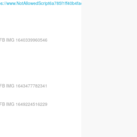
ps://www.NotAllowedScript6a785f1ff40b4facebook.com/gitespennarpont